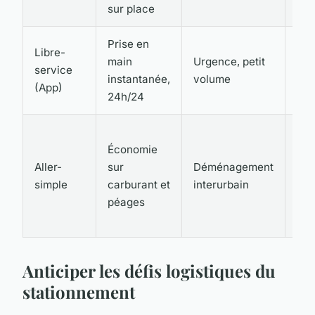
sur place
Prise en
Libre-
main
Urgence, petit
service
Éle
instantanée,
volume
(App)
24h/24
Trè
Économie
éle
Aller-
sur
Déménagement
(dé
simple
carburant et
interurbain
da
péages
aut
age
Anticiper les défis logistiques du
stationnement