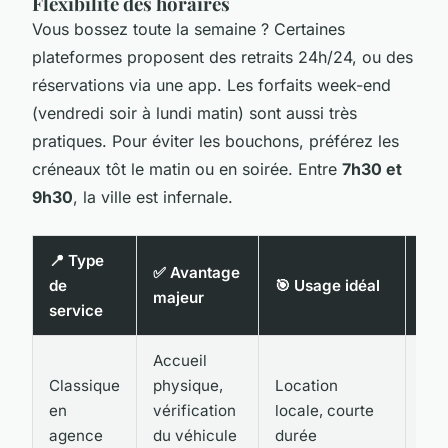
Flexibilité des horaires
Vous bossez toute la semaine ? Certaines
plateformes proposent des retraits 24h/24, ou des
réservations via une app. Les forfaits week-end
(vendredi soir à lundi matin) sont aussi très
pratiques. Pour éviter les bouchons, préférez les
créneaux tôt le matin ou en soirée. Entre
7h30 et
9h30
, la ville est infernale.
📍 Type
✅ Avantage
🔁
de
🎯 Usage idéal
majeur
Flex
service
Accueil
Classique
physique,
Location
Mo
en
vérification
locale, courte
(ho
agence
du véhicule
durée
fix