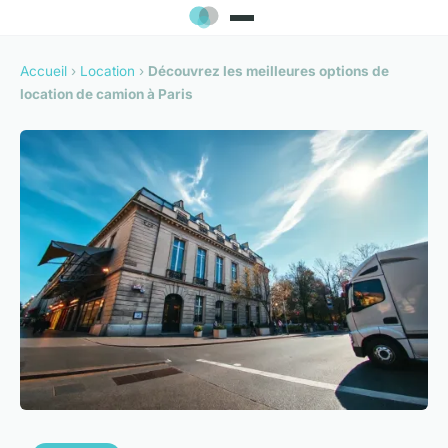
Accueil
›
Location
›
Découvrez les meilleures options de
location de camion à Paris